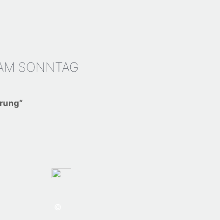
LT AM SONNTAG
erung“
©