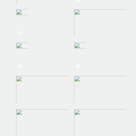
©
©
©